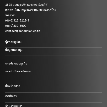
1828 ถนนสุขุมวิท แขวงพระโขนงใต้
เขตพระโขนง กรุงเทพฯ 10260 ประเทศไทย
โทรศัพท์
(66-2)311-5111-9
(66-2)332-5600
contact@sahaunion.co.th
รู้จักสหยูเนี่ยน
ข้อมูลนักลงทุน
การประกอบธุรกิจ
ธุรกิจพลาสติก ยาง และโลหะ
การกำกับดูแลกิจการ
ธุรกิจการค้า
ธุรกิจโรงแรม
ธุรกิจพลังงานในประเทศสาธารณรัฐประชาชนจีน
ห้องข่าวสาร
การบริหารความเสี่ยงและการควบคุมภายใน
ธุรกิจลงทุน และอื่นๆ
ติดต่อเรา
ร่วมงานกับเรา