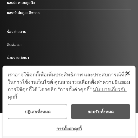
การประกอบธุรกิจ
ธุรกิจพลาสติก ยาง และโลหะ
การกำกับดูแลกิจการ
ธุรกิจการค้า
ธุรกิจโรงแรม
ธุรกิจพลังงานในประเทศสาธารณรัฐประชาชนจีน
ห้องข่าวสาร
การบริหารความเสี่ยงและการควบคุมภายใน
ธุรกิจลงทุน และอื่นๆ
ติดต่อเรา
ร่วมงานกับเรา
Site Map
เราอาจใช้คุกกี้เพื่อเพิ่มประสิทธิภาพ และประสบการณ์ที่ดี
ในการใช้งานเว็บไซต์ คุณสามารถเลือกตั้งค่าความยินยอม
การใช้คุกกี้ได้ โดยคลิก "การตั้งค่าคุกกี้"
นโยบายเกี่ยวกับ
© 2025 Saha-Union. All Rights Reserved.
คุกกี้
ปฏิเสธทั้งหมด
ยอมรับทั้งหมด
การตั้งค่าคุกกี้