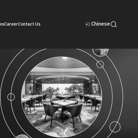
Chinese
ws
Career
Contact Us