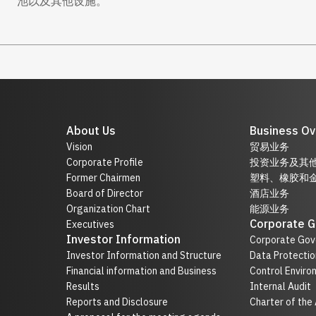
池以及其他设施。
About Us
Business Ov
Vision
贸易业务
Corporate Profile
投资业务及其
Former Chairmen
塑料、橡胶和
Board of Director
酒店业务
Organization Chart
能源业务
Corporate 
Executives
Investor Information
Corporate Gov
Investor Information and Structure
Data Protectio
Financial information and Business
Control Enviro
Results
Internal Audit
Reports and Disclosure
Charter of the