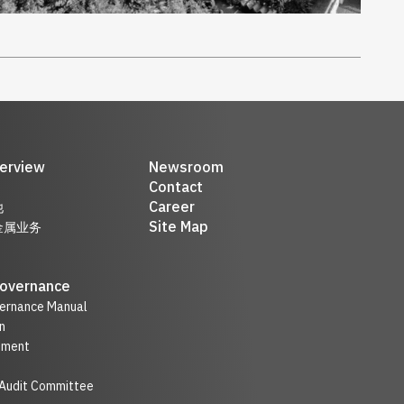
erview
Newsroom
Contact
Career
他
Site Map
金属业务
Governance
ernance Manual
n
nment
 Audit Committee