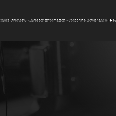
siness Overview
Investor Information
Corporate Governance
Ne